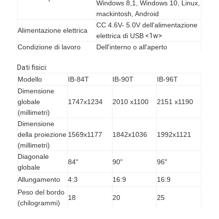
Windows 8,1, Windows 10, Linux,
Lavagna interattiva di Iboard
mackintosh, Android
CC 4.6V- 5.0V dell'alimentazione
lavagna interattiva di ir
Alimentazione elettrica
elettrica di USB
<1w>
Condizione di lavoro
Dell'interno o all'aperto
lavagna interattiva infrarossa
Temperatura: Umidità di
Stoccaggio
Dati fisici:
-30°C~60°C: 0%~95%
Schermo piatto interattivo
Modello
IB-84T
IB-90T
IB-96T
Temperatura: Umidità di
Operazione
Dimensione
-10°C~45°C: 10%~90%
Monitor interattivo del touch screen
globale
1747x1234
2010 x1100
2151 x1190
Fissato al muro, gabinetti,
Installazione
(millimetri)
supporto mobile (facoltativo)
bordo astuto dell'affissione a cristalli liquidi
Dimensione
della proiezione
1569x1177
1842x1036
1992x1121
Lavagna interattiva del LED
(millimetri)
Diagonale
Lavagna interattiva del touch screen
84"
90"
96"
globale
tutti in una lavagna interattiva
Allungamento
4:3
16:9
16:9
Peso del bordo
18
20
25
lavagna interattiva portatile
(chilogrammi)
Peso lordo