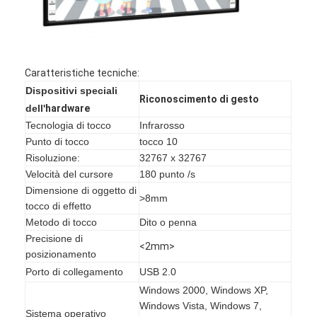
Mostra VR
Chi siamo
Caratteristiche tecniche:
Fatory Tour
Dispositivi
speciali
Riconoscimento di gesto
Controllo di qualità
dell'
hardware
Tecnologia di tocco
Infrarosso
Contattaci
Punto di tocco
tocco 10
Risoluzione:
32767 x 32767
notizie
Velocità del cursore
180 punto /s
Dimensione di oggetto di
>8mm
Tutti i casi
tocco di effetto
Metodo di tocco
Dito o penna
Blog
Precisione di
<2mm>
posizionamento
Parla adesso.
Porto di collegamento
USB 2.0
Windows 2000, Windows XP,
Windows Vista, Windows 7,
Sistema operativo