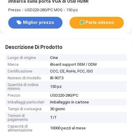
imbarca sulla porta VGA di USB HDMI
Prezzo：USD220-280/PC
MOQ：150 pz
Miglior prezzo
Parla adesso.
Descrizione Di Prodotto
Luogo di origine
Cina
Marca
iBoard support OEM / ODM
Certificazione
CCC, CE, RoHs, FCC, ISO
Numero di modello
IB-90T3
Quantità di ordine
150 pz
minimo
Prezzo
USD220-280/PC
Imballaggi particolari
Imballaggio in cartone
Tempi di consegna
30 giorni
Termini di
T/T
pagamento
Capacità di
10000 pezzi al mese
alimentazione