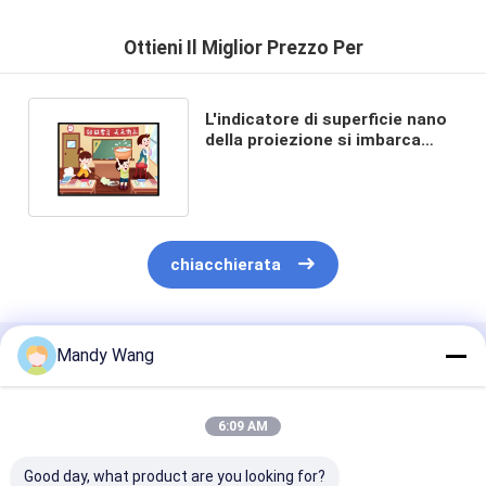
Ottieni Il Miglior Prezzo Per
L'indicatore di superficie nano
della proiezione si imbarca
sulla porta VGA di USB HDMI
chiacchierata
Mandy Wang
Prodotti Raccomandati
6:09 AM
Good day, what product are you looking for?