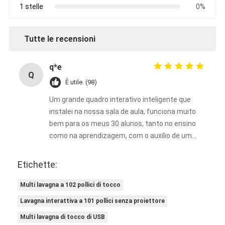
1 stelle
0%
Tutte le recensioni
q*e
Q
È utile. (98)
Um grande quadro interativo inteligente que
instalei na nossa sala de aula, funciona muito
bem para os meus 30 alunos, tanto no ensino
como na aprendizagem, com o auxílio de um
projetor. Ele enriquece bastante as minhas
aulas.
Etichette:
Multi lavagna a 102 pollici di tocco
Lavagna interattiva a 101 pollici senza proiettore
Multi lavagna di tocco di USB