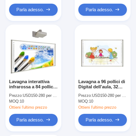
Lavagna intelligente
Parla adesso.
Parla adesso.
Bordo interattivo del proiettore
Struttura infrarossa di tocco
Supporto interattivo di lavagna
Macchina fotografica del documento del visualizzatore
proiettore
Lavagna interattiva
Lavagna a 96 pollici di
Chiosco del touch screen
infrarossa a 84 pollici
Digital dell'aula, 32
fissata al muro per
punti del bordo astuto
segnaletica digitale
Prezzo:
USD150-280 per piece
Prezzo:
USD150-280 per piece
insegnare
per insegnamento
MOQ:
10
MOQ:
10
online
Ottieni l'ultimo prezzo
Ottieni l'ultimo prezzo
monitor pubblicitario digitale
Parla adesso.
Parla adesso.
schermo intelligente portatile