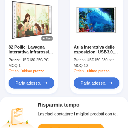
82 Pollici Lavagna
Aula interattiva delle
Interattiva Infrarossi
esposizioni USB3.0,
con Touch a 10 Punti e
96" bordo dell'aula del
Prezzo:
USD180-250/PC
Prezzo:
USD150-280 per piece
Porta USB per Aula
touch screen
MOQ:
1
MOQ:
10
Intelligente
Ottieni l'ultimo prezzo
Ottieni l'ultimo prezzo
Parla adesso.
Parla adesso.
Risparmia tempo
Lasciaci contattare i migliori prodotti con te.