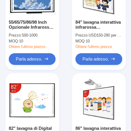
Mostra VR
Chi siamo
55/65/75/86/98 Inch
84" lavagna interattiva
Opzionale Infrarosso
infrarossa
Fatory Tour
Interattivo Tavola
32768*32768 per le
Prezzo:
500-1000
Prezzo:
USD150-280 per piece
Bianca 2mm
aule
MOQ:
10
MOQ:
10
Precisione di
Controllo di qualità
Posizionamento
Ottieni l'ultimo prezzo
Ottieni l'ultimo prezzo
Contattaci
Parla adesso.
Parla adesso.
notizie
Tutti i casi
Blog
Parla adesso.
82" lavagna di Digital
86" lavagna interattiva