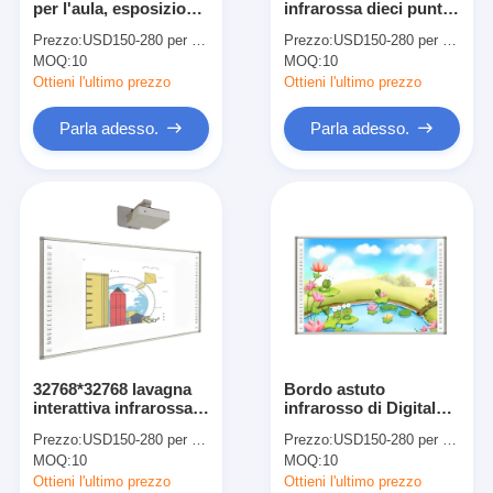
per l'aula, esposizione
infrarossa dieci punti
Lavagna interattiva di Iboard
interattiva astuta di
di Multitouch
Prezzo:
USD150-280 per piece
Prezzo:
USD150-280 per piece
BSMI
MOQ:
lavagna interattiva di ir
10
MOQ:
10
Ottieni l'ultimo prezzo
Ottieni l'ultimo prezzo
lavagna interattiva infrarossa
Parla adesso.
Parla adesso.
Schermo piatto interattivo
Monitor interattivo del touch screen
bordo astuto dell'affissione a cristalli liquidi
Lavagna interattiva del LED
Lavagna interattiva del touch screen
32768*32768 lavagna
Bordo astuto
tutti in una lavagna interattiva
interattiva infrarossa
infrarosso di Digital
USB2.0 USB3.0
per l'aula 10 punti
Prezzo:
USD150-280 per piece
Prezzo:
USD150-280 per piece
lavagna interattiva portatile
MOQ:
10
MOQ:
10
Ottieni l'ultimo prezzo
Ottieni l'ultimo prezzo