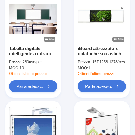
Tabella digitale
iBoard attrezzature
intelligente a infrarossi
didattiche scolastiche
da 98 pollici, touch
su lavagne di scrittura
Prezzo:
280usd/pcs
Prezzo:
USD1258-1278/pcs
screen, lavagna
LCD nano digitali
MOQ:
10
MOQ:
1
interattiva con
interconnesse
proiettore per classe
Ottieni l'ultimo prezzo
Ottieni l'ultimo prezzo
Parla adesso.
Parla adesso.
Casa
Prodotti
Video