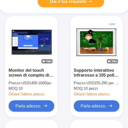
Dai il tuo requisito
Monitor del touch
Supporto interattivo
screen di compito di
infrarosso a 105 pollici
Android 11 interattivi
IWB cancellato
Prezzo:
USD1400-1600/pc
Prezzo:
USD155-280 per piece
infrarossi di lavagna
asciutto di lavagna del
MOQ:
10
MOQ:
10 pezzi
multi
FCC di Rohs del CE
Ottieni l'ultimo prezzo
Ottieni l'ultimo prezzo
Parla adesso.
Parla adesso.