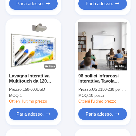
Parla adesso.
Parla adesso.
Lavagna Interattiva
96 pollici Infrarossi
Multitouch da 120
Interattiva Tavola
pollici con Tecnologia
Bianca multi-touch per
Prezzo:
150-600USD
Prezzo:
USD150-230 per piece
Infrarossa per
classe e ufficio
MOQ:
1
MOQ:
10 pezzi
l'Educazione
Ottieni l'ultimo prezzo
Ottieni l'ultimo prezzo
Parla adesso.
Parla adesso.