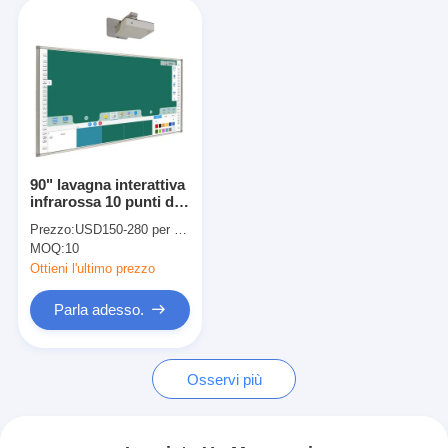
90" lavagna interattiva
infrarossa 10 punti di
tocco per l'aula di
Prezzo:
USD150-280 per piece
Digital
MOQ:
10
Ottieni l'ultimo prezzo
Parla adesso.
Osservi più