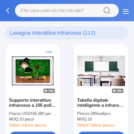
Lavagna Interattiva Infrarossa
(113)
Supporto interattivo
Tabella digitale
infrarosso a 105 pollici
intelligente a infrarossi
IWB cancellato
da 98 pollici, touch
Prezzo:
USD155-280 per piece
Prezzo:
280usd/pcs
asciutto di lavagna del
screen, lavagna
MOQ:
10 pezzi
MOQ:
10
FCC di Rohs del CE
interattiva con
proiettore per classe
Ottieni l'ultimo prezzo
Ottieni l'ultimo prezzo