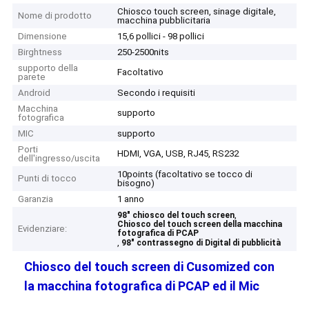
Chiosco touch screen, sinage digitale,
Nome di prodotto
macchina pubblicitaria
Dimensione
15,6 pollici - 98 pollici
Birghtness
250-2500nits
supporto della
Facoltativo
parete
Android
Secondo i requisiti
Macchina
supporto
fotografica
MIC
supporto
Porti
HDMI, VGA, USB, RJ45, RS232
dell'ingresso/uscita
10points (facoltativo se tocco di
Punti di tocco
bisogno)
Garanzia
1 anno
,
98" chiosco del touch screen
Chiosco del touch screen della macchina
Evidenziare:
fotografica di PCAP
,
98" contrassegno di Digital di pubblicità
Chiosco del touch screen di Cusomized con
la macchina fotografica di PCAP ed il Mic