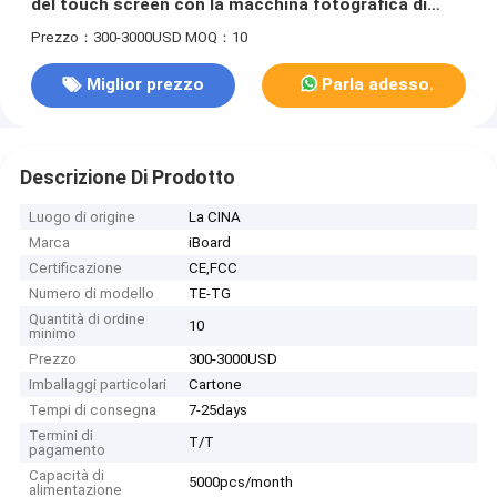
del touch screen con la macchina fotografica di
PCAP ed il Mic
Prezzo：300-3000USD
MOQ：10
Miglior prezzo
Parla adesso.
Descrizione Di Prodotto
Luogo di origine
La CINA
Marca
iBoard
Certificazione
CE,FCC
Numero di modello
TE-TG
Quantità di ordine
10
minimo
Prezzo
300-3000USD
Imballaggi particolari
Cartone
Tempi di consegna
7-25days
Termini di
T/T
pagamento
Capacità di
5000pcs/month
alimentazione