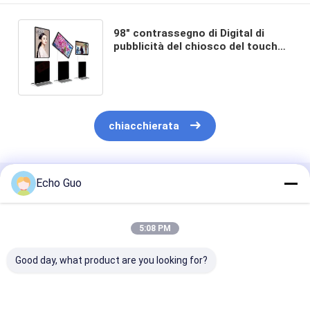
98" contrassegno di Digital di
pubblicità del chiosco del touch
screen con la macchina
fotografica di PCAP ed il Mic
chiacchierata
Echo Guo
Prodotti Raccomandati
5:08 PM
Good day, what product are you looking for?