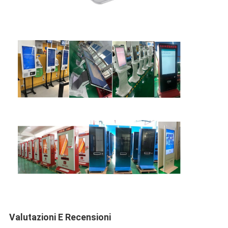
Mostra VR
Chi siamo
Fatory Tour
Controllo di qualità
Contattaci
notizie
Tutti i casi
Blog
Parla adesso.
Valutazioni E Recensioni