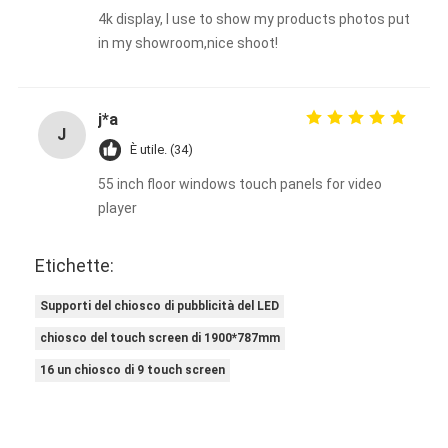
4k display, I use to show my products photos put
in my showroom,nice shoot!
j*a
J
È utile. (34)
55 inch floor windows touch panels for video
player
Etichette:
Supporti del chiosco di pubblicità del LED
chiosco del touch screen di 1900*787mm
16 un chiosco di 9 touch screen