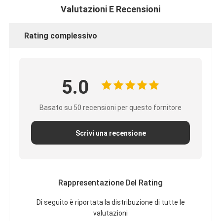
Lavagna interattiva di Iboard
Valutazioni E Recensioni
lavagna interattiva di ir
Rating complessivo
lavagna interattiva infrarossa
Schermo piatto interattivo
5.0
Monitor interattivo del touch screen
Basato su 50 recensioni per questo fornitore
bordo astuto dell'affissione a cristalli liquidi
Scrivi una recensione
Lavagna interattiva del LED
Lavagna interattiva del touch screen
tutti in una lavagna interattiva
Rappresentazione Del Rating
lavagna interattiva portatile
Di seguito è riportata la distribuzione di tutte le
valutazioni