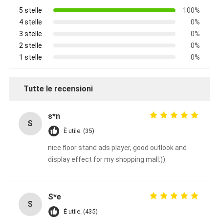
Lavagna intelligente
5 stelle
100%
4 stelle
0%
Bordo interattivo del proiettore
3 stelle
0%
2 stelle
0%
Struttura infrarossa di tocco
1 stelle
0%
Supporto interattivo di lavagna
Tutte le recensioni
Macchina fotografica del documento del visualizzatore
proiettore
s*n
S
È utile. (35)
Chiosco del touch screen
nice floor stand ads player, good outlook and
segnaletica digitale
display effect for my shopping mall:))
monitor pubblicitario digitale
S*e
schermo intelligente portatile
S
È utile. (435)