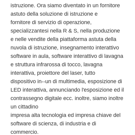
Lavagna interattiva di Iboard
istruzione. Ora siamo diventato in un fornitore
astuto della soluzione di istruzione e
lavagna interattiva di ir
fornitore di servizio di operazione,
specializzantesi nella R & S, nella produzione
lavagna interattiva infrarossa
e nelle vendite della piattaforma astuta della
Schermo piatto interattivo
nuvola di istruzione, insegnamento interattivo
software in aula, software interattivo di lavagna
Monitor interattivo del touch screen
e struttura infrarossa di tocco, lavagna
bordo astuto dell'affissione a cristalli liquidi
interattiva, proiettore del laser, tutto
dispositivo in--un di multimedia, esposizione di
Lavagna interattiva del LED
LED interattiva, annunciando l'esposizione ed il
Lavagna interattiva del touch screen
contrassegno digitale ecc. inoltre, siamo inoltre
un cittadino
tutti in una lavagna interattiva
impresa alta tecnologia ed impresa chiave del
software di scienza, di industria e di
lavagna interattiva portatile
commercio.