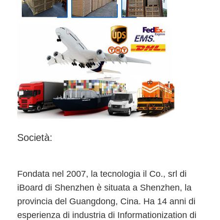
Mostra VR
Chi siamo
Fatory Tour
Controllo di qualità
Contattaci
notizie
Società:
Tutti i casi
Blog
Fondata nel 2007, la tecnologia il Co., srl di
Parla adesso.
iBoard di Shenzhen è situata a Shenzhen, la
provincia del Guangdong, Cina. Ha 14 anni di
esperienza di industria di Informationization di