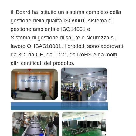
Lavagna intelligente
il iBoard ha istituito un sistema completo della
Bordo interattivo del proiettore
gestione della qualità ISO9001, sistema di
Struttura infrarossa di tocco
gestione ambientale ISO14001 e
Sistema di gestione di salute e sicurezza sul
Supporto interattivo di lavagna
lavoro OHSAS18001. I prodotti sono approvati
da 3C, da CE, dal FCC, da RoHS e da molti
Macchina fotografica del documento del visualizzatore
altri certificati del prodotto.
proiettore
Chiosco del touch screen
segnaletica digitale
monitor pubblicitario digitale
schermo intelligente portatile