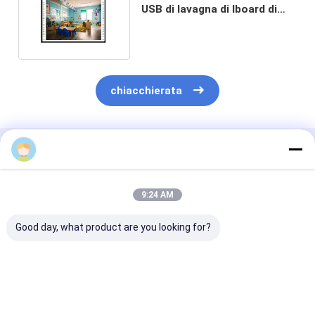
USB di lavagna di Iboard di
tocco nano del dito
chiacchierata
Prodotti Raccomandati
9:24 AM
Good day, what product are you looking for?
Tavola bianca
Intelligente
Tabella intera
interattiva da 102
Infrarosso
da 96 pollici pe
pollici per l'uso del
Educazione Green
montaggio a m