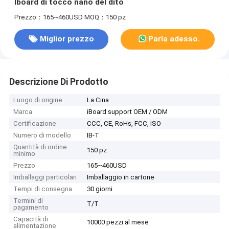
Iboard di tocco nano del dito
Prezzo：165~460USD
MOQ：150 pz
Miglior prezzo
Parla adesso.
Descrizione Di Prodotto
Luogo di origine
La Cina
Marca
iBoard support OEM / ODM
Certificazione
CCC, CE, RoHs, FCC, ISO
Numero di modello
IB-T
Quantità di ordine
150 pz
minimo
Prezzo
165~460USD
Imballaggi particolari
Imballaggio in cartone
Tempi di consegna
30 giorni
Termini di
T/T
pagamento
Capacità di
10000 pezzi al mese
alimentazione