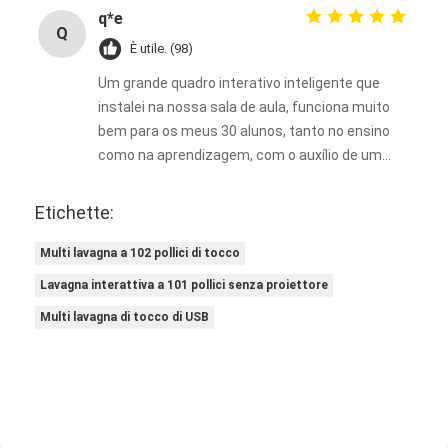
q*e
Q
È utile. (98)
Um grande quadro interativo inteligente que
instalei na nossa sala de aula, funciona muito
bem para os meus 30 alunos, tanto no ensino
como na aprendizagem, com o auxílio de um
projetor. Ele enriquece bastante as minhas
aulas.
Etichette:
Multi lavagna a 102 pollici di tocco
Lavagna interattiva a 101 pollici senza proiettore
Multi lavagna di tocco di USB