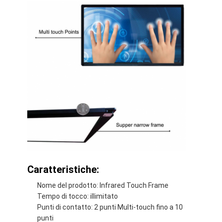
Lavagna interattiva di Iboard
lavagna interattiva di ir
lavagna interattiva infrarossa
Schermo piatto interattivo
Monitor interattivo del touch screen
bordo astuto dell'affissione a cristalli liquidi
Lavagna interattiva del LED
Lavagna interattiva del touch screen
Caratteristiche:
tutti in una lavagna interattiva
Nome del prodotto: Infrared Touch Frame
Tempo di tocco: illimitato
lavagna interattiva portatile
Punti di contatto: 2 punti Multi-touch fino a 10
punti