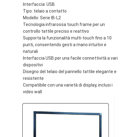
Lavagna intelligente
Interfaccia: USB
Tipo: telaio a contatto
Bordo interattivo del proiettore
Modello: Serie IB-L2
Tecnologia infrarossa touch frame per un
Struttura infrarossa di tocco
controllo tattile preciso e reattivo
Supporta la funzionalità multi-touch fino a 10
Supporto interattivo di lavagna
punti, consentendo gesti a mano intuitivi e
naturali
Macchina fotografica del documento del visualizzatore
Interfaccia USB per una facile connettività a vari
dispositivi
proiettore
Disegno del telaio del pannello tattile elegante e
resistente
Chiosco del touch screen
Compatibile con una varietà di display, inclusi i
video wall
segnaletica digitale
monitor pubblicitario digitale
schermo intelligente portatile