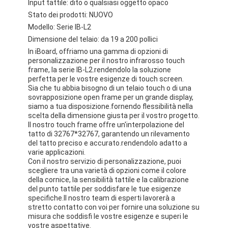
Input tattile: dito o qualsiasi oggetto opaco
Stato dei prodotti: NUOVO
Modello: Serie IB-L2
Dimensione del telaio: da 19 a 200 pollici
In iBoard, offriamo una gamma di opzioni di
personalizzazione per il nostro infrarosso touch
frame, la serie IB-L2.rendendolo la soluzione
perfetta per le vostre esigenze di touch screen.
Sia che tu abbia bisogno di un telaio touch o di una
sovrapposizione open frame per un grande display,
siamo a tua disposizione.fornendo flessibilità nella
scelta della dimensione giusta per il vostro progetto.
Il nostro touch frame offre un'interpolazione del
tatto di 32767*32767, garantendo un rilevamento
del tatto preciso e accurato.rendendolo adatto a
varie applicazioni.
Con il nostro servizio di personalizzazione, puoi
scegliere tra una varietà di opzioni come il colore
della cornice, la sensibilità tattile e la calibrazione
del punto tattile per soddisfare le tue esigenze
specifiche.Il nostro team di esperti lavorerà a
stretto contatto con voi per fornire una soluzione su
misura che soddisfi le vostre esigenze e superi le
vostre aspettative.