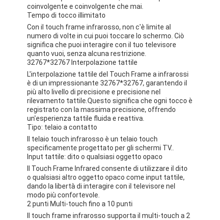
coinvolgente e coinvolgente che mai.
Tempo di tocco illimitato
Con il touch frame infrarosso, non c'è limite al
numero di volte in cui puoi toccare lo schermo. Ciò
significa che puoi interagire con il tuo televisore
quanto vuoi, senza alcuna restrizione.
32767*32767 Interpolazione tattile
L'interpolazione tattile del Touch Frame a infrarossi
è di un impressionante 32767*32767, garantendo il
più alto livello di precisione e precisione nel
rilevamento tattile.Questo significa che ogni tocco è
registrato con la massima precisione, offrendo
un'esperienza tattile fluida e reattiva.
Tipo: telaio a contatto
Il telaio touch infrarosso è un telaio touch
specificamente progettato per gli schermi TV..
Input tattile: dito o qualsiasi oggetto opaco
Casa
Il Touch Frame Infrared consente di utilizzare il dito
o qualsiasi altro oggetto opaco come input tattile,
Prodotti
dando la libertà di interagire con il televisore nel
modo più confortevole.
2 punti Multi-touch fino a 10 punti
Video
Il touch frame infrarosso supporta il multi-touch a 2