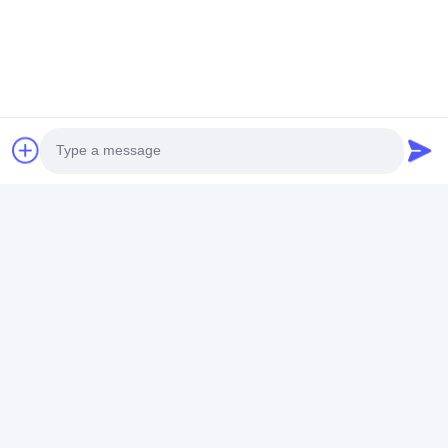
Rappresentazione Del Rating
Di seguito è riportata la distribuzione di tutte le
valutazioni
5 stelle
100%
4 stelle
0%
3 stelle
0%
2 stelle
0%
1 stelle
0%
Tutte le recensioni
Photo
a*y
Video Call
A
È utile. (314)
Audio Call
it makes my home tv touchable, so wonderful
,just easy operation ,nice design!