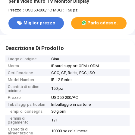
per il video muro TV Monitor Display
Prezzo：USD50-200/PC
MOQ：150 pz
Miglior prezzo
Parla adesso.
Descrizione Di Prodotto
Luogo di origine
Cina
Marca
iBoard support OEM / ODM
Certificazione
CCC, CE, RoHs, FCC, ISO
Model Number
IB-L2 Series
Quantità di ordine
150 pz
minimo
Prezzo
USD50-200/PC
Imballaggi particolari
Imballaggio in cartone
Tempi di consegna
30 giorni
Termini di
T/T
pagamento
Capacità di
10000 pezzi al mese
alimentazione