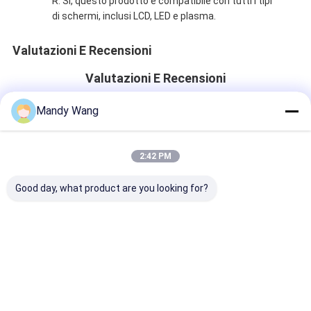
R: Sì, questo prodotto è compatibile con tutti i tipi
di schermi, inclusi LCD, LED e plasma.
Valutazioni E Recensioni
Valutazioni E Recensioni
Mandy Wang
Rating complessivo
2:42 PM
5.0
Good day, what product are you looking for?
Basato su 50 recensioni per questo fornitore
Scrivi una recensione