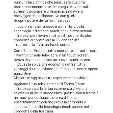
punti, il che significa che puoi usare due dita
Mostra VR
contemporaneamente per eseguire azioni sullo
schermo.puoi avere un'esperienza davvero
Chi siamo
coinvolgente e collaborativa con gli altri.
Scopri il potere del tatto infrarosso
Il touch frame infrarosso è alimentato dalla
Fatory Tour
tecnologia infrarosso touch, che utilizza sensori
infrarossi per rilevare il tatto e il movimento.che
Controllo di qualità
consente di controllare la TV con facilità.
Trasforma la TV in un touch screen
Contattaci
Con il Touch Frame a infrarossi, potete trasformare
il vostro normale televisore in un touch screen,
senza dover acquistare un nuovo touch screen
notizie
TV.Questa soluzione economica offre tutti i
vantaggi di un televisore touch screen, senza spese
Tutti i casi
aggiuntive.
Migliorate oggi la vostra esperienza televisiva
Blog
Aggiorna il tuo televisore con il Touch Frame
Infrarosso e porta la tua esperienza di visione
televisiva al livello successivo.Questo touch frame è
Parla adesso.
un must per qualsiasi sistema di home
entertainment moderno.Prova la comodità e
l'eccitazione della tecnologia touch screen nella
comodità della tua casa.