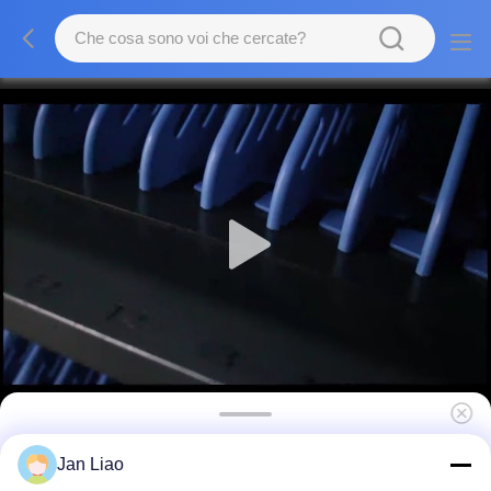
IBoard Cart di ricarica USB Tipo C Rapido
Jan Liao
pubblico wireless due punti di blocco