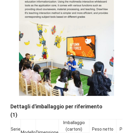
Dettagli d'imballaggio per riferimento
(1)
Imballaggio
Serie
(cartoni)
Peso netto
Peso l
Modello
Dimensione