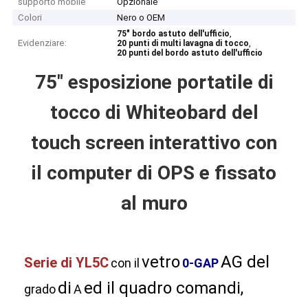
supporto mobile
Opzionale
Colori
Nero o OEM
,
75" bordo astuto dell'ufficio
Evidenziare:
,
20 punti di multi lavagna di tocco
20 punti del bordo astuto dell'ufficio
75" esposizione portatile di
tocco di Whiteobard del
touch screen interattivo con
il computer di OPS e fissato
al muro
Casa
vetro
AG del
Serie di
Prodotti
YL5C
con il
0-GAP
di
ed il quadro comandi,
grado
A
Video