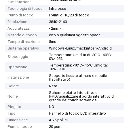
alimentazione
Tecnologia di tocco
Infrarosso
Punto di tocco
i punti di 10/20 di tocco
Risoluzione
3840*2160
Accuratezza
<2mm>
Metodo di tocco
dito o qualsiasi oggetti opachi
Tempo di reazione
5ms
Sistema operativo
Windows/Linux/mackintosh/Android
Temperatura: Umidità di -30°C~60°C:
Stoccaggio
0%~95%
Temperatura: -10°C~45°C Umidità:
Operazione
10%~90%
Supporto fissato al muro e mobile
Installazione
(facoltativo)
Colore
Nero
Schermo piatto interattivo di
Nome
IFPD/visualizzare il bordo interattivo di
grande del touch screen dell
Piegato
NO
Tipo
Pannello di tocco LCD interattivo
Dimensione
A 75 pollici
Punti di tocco
20 punti