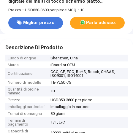
digitale del multi di tocco schermo piatto
interattivo di lavagna
Prezzo：USD850-3600 per piece
MOQ：10
Miglior prezzo
Parla adesso.
Descrizione Di Prodotto
Luogo di origine
Shenzhen, Cina
Marca
iBoard or OEM
CCC, CE, FCC, RoHS, Reach, OHSAS,
Certificazione
ISO9001, ISO14001
Numero di modello
TE-YL5C-75
Quantità di ordine
10
minimo
Prezzo
USD850-3600 per piece
Imballaggi particolari
Imballaggio in cartone
Tempi di consegna
30 giorni
Termini di
T/T, L/C
pagamento
Capacità di
10000 unità al mese