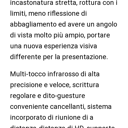
incastonatura stretta, rottura con i
Mostra VR
limiti, meno riflessione di
Chi siamo
abbagliamento ed avere un angolo
Fatory Tour
di vista molto più ampio, portare
Controllo di qualità
una nuova esperienza visiva
differente per la presentazione.
Contattaci
notizie
Multi-tocco infrarosso di alta 
Tutti i casi
precisione e veloce, scrittura 
Blog
regolare e dito-guesture 
conveniente cancellanti, sistema 
Parla adesso.
incorporato di riunione di a 