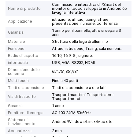
Commissione interattiva di /Smart del
Nome di prodotto
monitor di tocco sviluppata in Android 65
lavagna interattiva
istruzione, ufficio, traing, affare,
Applicazione
presentazione, riunione, conferenza
1 anno per il pannello, altro si separa 3
Garanzia
anni
Materiale
Struttura della lega di alluminio
Funzione
Affare, istruzione, Traing, sala riunioni…
Radio di aspetto
16:10, 16:9- Sì, signore.
interfaccia
USB, VGA, RS232, HDMI
Dimensione dello
65",75",86",98"
schermo
Multi-touch
Fino a 40 punti
Tasti di accensione
Tasti di accensione a due lati
Trasporti marittimi Trasporti aerei
Via di trasporto
Trasporti merci
Garanzia
1 anno
Fornitore di energia
AC 100-240V, 50/60Hz
Sistema di
Andriod/Windows/Linux/Mac.etc.
funzionamento
Accuratezza
2 mm