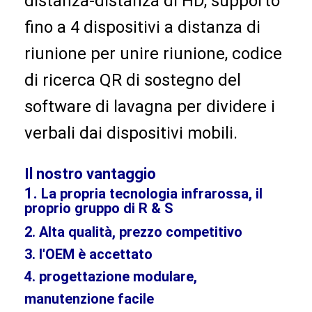
distanza-distanza di HD, supporto 
Lavagna interattiva di Iboard
fino a 4 dispositivi a distanza di 
lavagna interattiva di ir
riunione per unire riunione, codice 
lavagna interattiva infrarossa
di ricerca QR di sostegno del 
Schermo piatto interattivo
software di lavagna per dividere i 
verbali dai dispositivi mobili.
Monitor interattivo del touch screen
bordo astuto dell'affissione a cristalli liquidi
Il nostro vantaggio
1.
La propria tecnologia infrarossa, il
Lavagna interattiva del LED
proprio gruppo di R & S
Lavagna interattiva del touch screen
2. Alta qualità, prezzo competitivo
3. l'OEM è accettato
tutti in una lavagna interattiva
4. progettazione modulare,
lavagna interattiva portatile
manutenzione facile